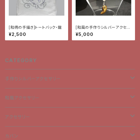
[和柄の手描き]トートバック・龍
[和風の手作りシルバーアクセサ
リー]ペンダント・唐獅子牡丹と
¥2,500
¥5,000
勾玉
CATEGORY
手作りシルバーアクセサリー
ペンダントトップ
和風アクセサリー
チャーム
ペンダントトップ
アクセサリー
ピアス
チャーム
ブローチ
カバン