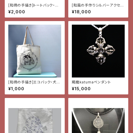
[和柄の手描き]トートバック・獅
[和風の手作りシルバーアクセサ
子
リー]ペンダント・獅子
¥2,000
¥18,000
[和柄の手描き]エコバック・犬張
羯磨katumaペンダント
子
¥1,000
¥15,000