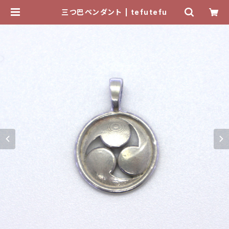
三つ巴ペンダント | tefutefu