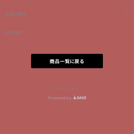
髪飾り
手描きトートバッグ
手描き雑貨
ブレスレット
手描きエコバック
Tシャツ
和風雑貨
ネックレス
和柄のボトルケース
商品一覧に戻る
ピアス
リュックサック
ショルダーバッグ
© tefutefu
Powered by
トートバッグ
和柄のポーチ