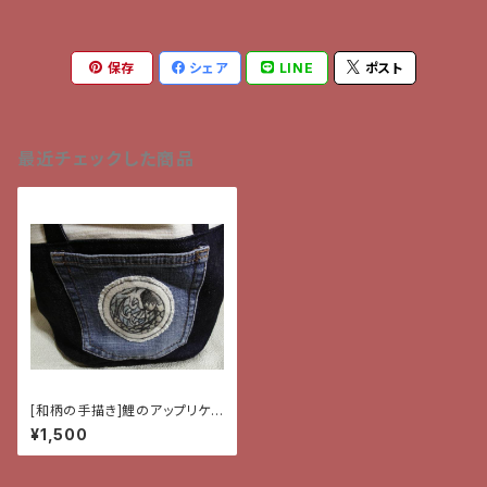
保存
シェア
LINE
ポスト
最近チェックした商品
[和柄の手描き]鯉のアップリケ
付きポーチ
¥1,500