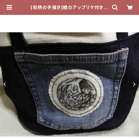
[和柄の手描き]鯉のアップリケ付きポ
ーチ | tefutefu