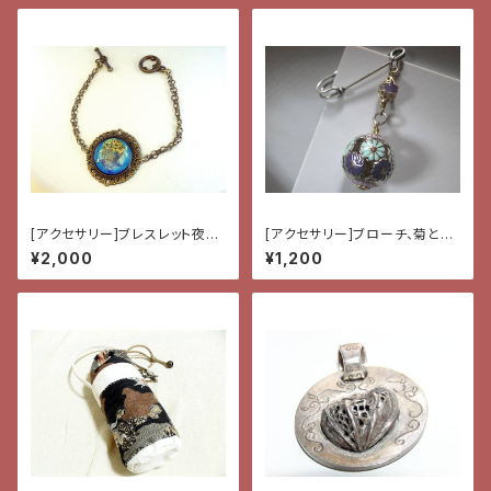
[アクセサリー]ブレスレット夜行
[アクセサリー]ブローチ、菊とア
蝶
メジスト
¥2,000
¥1,200