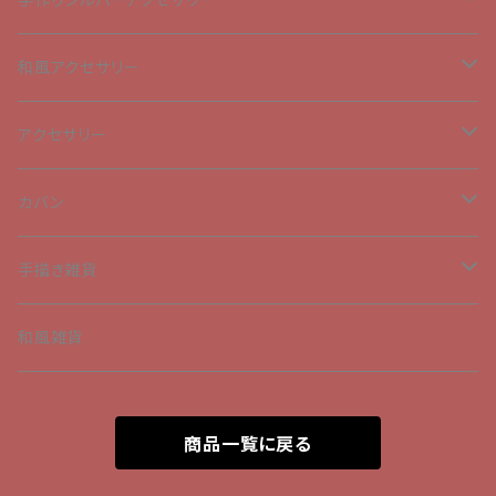
ペンダントトップ
和風アクセサリー
チャーム
ペンダントトップ
アクセサリー
ピアス
チャーム
ブローチ
カバン
髪飾り
手描きトートバッグ
手描き雑貨
ブレスレット
手描きエコバック
Tシャツ
和風雑貨
ネックレス
和柄のボトルケース
商品一覧に戻る
ピアス
リュックサック