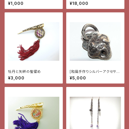
ー]ペンダント・花と蝶と雫
¥1,000
¥18,000
牡丹と矢絣の髪留め
[和風手作りシルバーアクセサリ
ー]ペンダント・浪
¥3,000
¥5,000