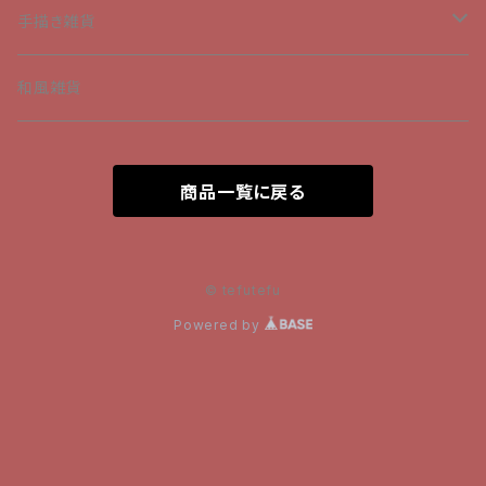
髪飾り
手描きトートバッグ
手描き雑貨
ブレスレット
手描きエコバック
Tシャツ
和風雑貨
ネックレス
和柄のボトルケース
商品一覧に戻る
ピアス
リュックサック
ショルダーバッグ
© tefutefu
Powered by
トートバッグ
和柄のポーチ