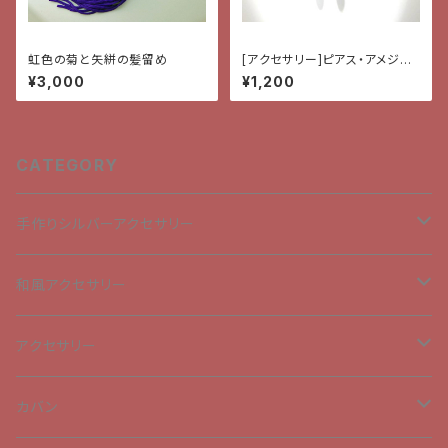
虹色の菊と矢絣の髪留め
[アクセサリー]ピアス・アメジス
トとスモーキークオーツ
¥3,000
¥1,200
CATEGORY
手作りシルバーアクセサリー
ペンダントトップ
和風アクセサリー
チャーム
ペンダントトップ
アクセサリー
ピアス
チャーム
ブローチ
カバン