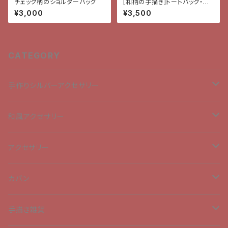
チェック柄のショルダーバック
[和柄の手描き]トートバック・金
魚
¥3,000
¥3,500
CATEGORY
手作りシルバーアクセサリー
ペンダントトップ
和風アクセサリー
チャーム
ペンダントトップ
アクセサリー
ピアス
チャーム
ブローチ
カバン
髪飾り
手描きトートバッグ
手描き雑貨