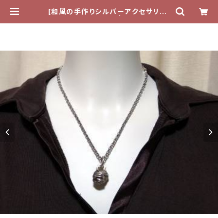
[和風の手作りシルバーアクセサリー]
ペンダント月と兎 | tefutefu